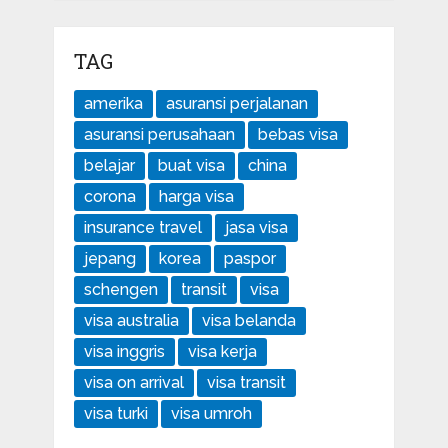
TAG
amerika
asuransi perjalanan
asuransi perusahaan
bebas visa
belajar
buat visa
china
corona
harga visa
insurance travel
jasa visa
jepang
korea
paspor
schengen
transit
visa
visa australia
visa belanda
visa inggris
visa kerja
visa on arrival
visa transit
visa turki
visa umroh