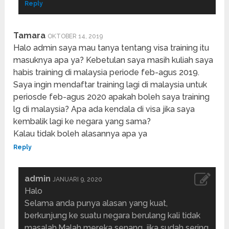
Reply
Tamara
OKTOBER 14, 2019
Halo admin saya mau tanya tentang visa training itu
masuknya apa ya? Kebetulan saya masih kuliah saya
habis training di malaysia periode feb-agus 2019.
Saya ingin mendaftar training lagi di malaysia untuk
periosde feb-agus 2020 apakah boleh saya training
lg di malaysia? Apa ada kendala di visa jika saya
kembalik lagi ke negara yang sama?
Kalau tidak boleh alasannya apa ya
Reply
admin
JANUARI 9, 2020
Halo
Selama anda punya alasan yang kuat,
berkunjung ke suatu negara berulang kali tidak
masalah.Malah mereka senang, jika sudah sering