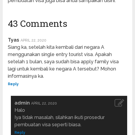
pembuatan visa juga bisa anda sampaikan disini.
43 Comments
Tyas
APRIL 22, 2020
Siang ka, setelah kita kembali dari negara A
menggunakan single entry tourist visa. Apakah
setelah 1 bulan, saya sudah bisa apply family visa
lagi untuk kembali ke negara A tersebut? Mohon
informasinya ka.
Reply
admin
APRIL 22, 2020
Halo
Iya tidak masalah, silahkan ikuti prosedur
pembuatan visa seperti biasa.
Reply