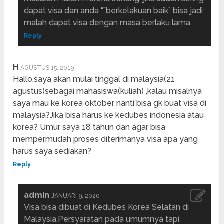
dapat visa dan anda “”berkelakuan baik” bisa jadi
malah dapat visa dengan masa berlaku lama.
Reply
H
AGUSTUS 15, 2019
Hallo,saya akan mulai tinggal di malaysia(21
agustus)sebagai mahasiswa(kuliah) ,kalau misalnya
saya mau ke korea oktober nanti bisa gk buat visa di
malaysia?Jika bisa harus ke kedubes indonesia atau
korea? Umur saya 18 tahun dan agar bisa
mempermudah proses diterimanya visa apa yang
harus saya sediakan?
Reply
admin
JANUARI 9, 2020
Visa bisa dibuat di Kedubes Korea Selatan di
Malaysia.Persyaratan pada umumnya tapi