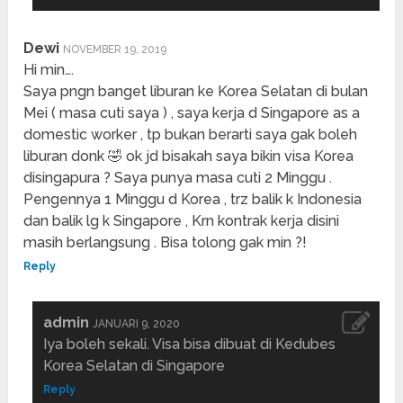
Dewi
NOVEMBER 19, 2019
Hi min….
Saya pngn banget liburan ke Korea Selatan di bulan
Mei ( masa cuti saya ) , saya kerja d Singapore as a
domestic worker , tp bukan berarti saya gak boleh
liburan donk 🤣 ok jd bisakah saya bikin visa Korea
disingapura ? Saya punya masa cuti 2 Minggu .
Pengennya 1 Minggu d Korea , trz balik k Indonesia
dan balik lg k Singapore , Krn kontrak kerja disini
masih berlangsung . Bisa tolong gak min ?!
Reply
admin
JANUARI 9, 2020
Iya boleh sekali. Visa bisa dibuat di Kedubes
Korea Selatan di Singapore
Reply