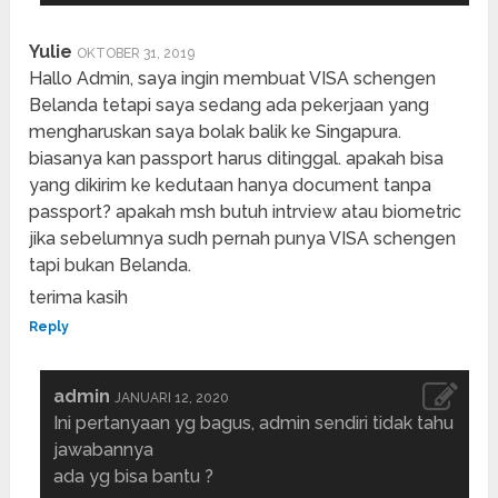
Yulie
OKTOBER 31, 2019
Hallo Admin, saya ingin membuat VISA schengen
Belanda tetapi saya sedang ada pekerjaan yang
mengharuskan saya bolak balik ke Singapura.
biasanya kan passport harus ditinggal. apakah bisa
yang dikirim ke kedutaan hanya document tanpa
passport? apakah msh butuh intrview atau biometric
jika sebelumnya sudh pernah punya VISA schengen
tapi bukan Belanda.
terima kasih
Reply
admin
JANUARI 12, 2020
Ini pertanyaan yg bagus, admin sendiri tidak tahu
jawabannya
ada yg bisa bantu ?