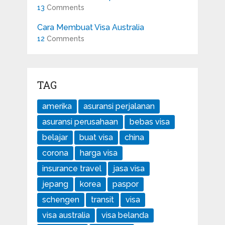
13
Comments
Cara Membuat Visa Australia
12
Comments
TAG
amerika
asuransi perjalanan
asuransi perusahaan
bebas visa
belajar
buat visa
china
corona
harga visa
insurance travel
jasa visa
jepang
korea
paspor
schengen
transit
visa
visa australia
visa belanda