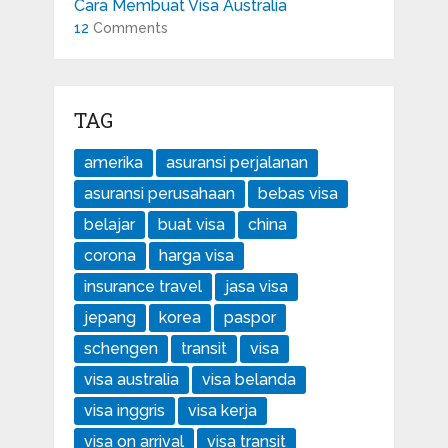
Cara Membuat Visa Australia
12
Comments
TAG
amerika
asuransi perjalanan
asuransi perusahaan
bebas visa
belajar
buat visa
china
corona
harga visa
insurance travel
jasa visa
jepang
korea
paspor
schengen
transit
visa
visa australia
visa belanda
visa inggris
visa kerja
visa on arrival
visa transit